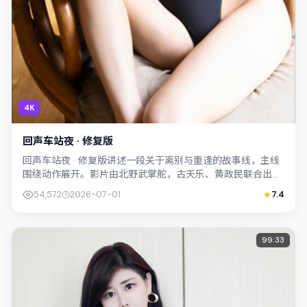
4K
回声车站夜 · 修复版
回声车站夜 · 修复版讲述一段关于离别与重逢的故事线，主线
围绕动作展开。影片由北野武掌舵，古天乐、黄政民联合出
演；外景与韩国（釜山）的城市纹理紧...
54,572
2026-07-01
7.4
99:33