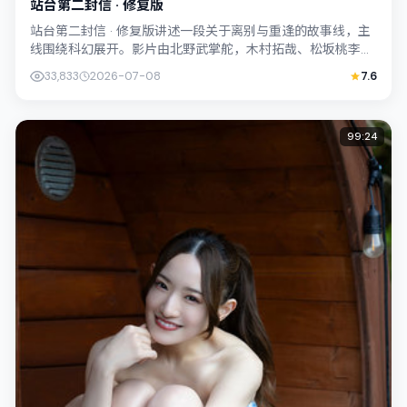
站台第二封信 · 修复版
站台第二封信 · 修复版讲述一段关于离别与重逢的故事线，主
线围绕科幻展开。影片由北野武掌舵，木村拓哉、松坂桃李联
合出演；外景与日本（大阪）的城市...
33,833
2026-07-08
7.6
99:24