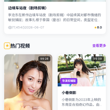
边境车站夜（剧场剪辑）
李沧东在新作边境车站夜（剧场剪辑）中延续其对都市情绪的
敏锐捕捉；故事扎根于泰国（曼谷）的日常空间，类型定位为
喜剧。主演桥本爱、古天乐以克制表演撑...
77,454
2026-06-07
8.0
热门视频
查看更多
99:28
99:09
导演剪辑版
小巷倒影
小巷倒影为2023年上映的
东南亚合拍奇幻作品，由
刁亦男执导。影片以真实