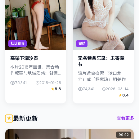
杜比视界
完结
高架下潮汐表
无名巷备忘录：未寄章
节
本片2018年面世，集合动
作叙事与地域质感：背景
该片适合检索「滨口龙
设定与日本（东京）的文
介」或「杨紫琼」相关作
75,341
2018-01-28
化肌理相呼应。导演杨德
品的观众：无名巷备忘
8.8
74,341
2026-03-14
昌善用光影与声场塑造孤
录：未寄章节在2026年发
8.4
独感，满岛光饰演角色的
行，类型上归入传记，叙
抉择牵动...
事焦点落在家庭与社会的
交错地带；配...
最新更新
查看更多
99:52