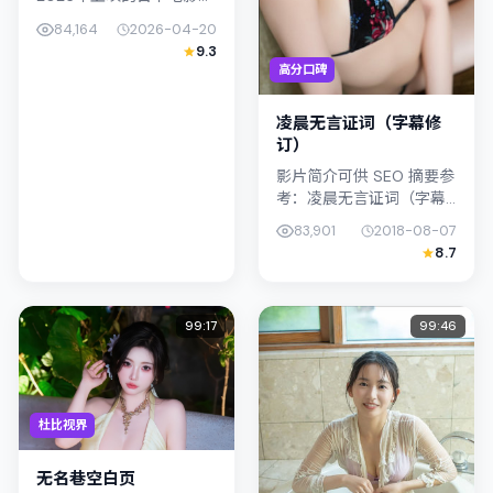
情作品，由岩井俊二执
84,164
2026-04-20
导。影片以真实细腻的笔
9.3
触描写普通人处境，裴斗
高分口碑
娜与木村拓哉的对手戏张
力十足，情...
凌晨无言证词（字幕修
订）
影片简介可供 SEO 摘要参
考：凌晨无言证词（字幕
修订）（2018）由滨口龙
83,901
2018-08-07
介执导，主演凤小岳；影
8.7
片定位喜剧，叙事锚定中
国大陆的社会议题与个体
命...
99:17
99:46
杜比视界
无名巷空白页