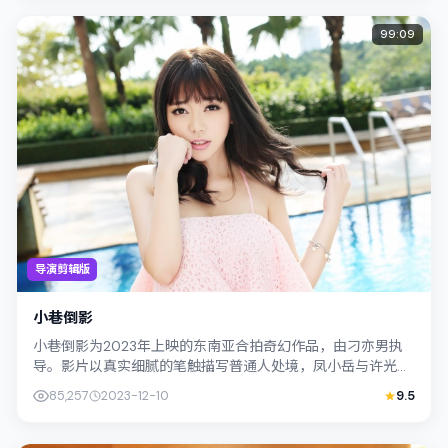
99:09
导演剪辑版
小巷倒影
小巷倒影为2023年上映的东南亚合拍奇幻作品，由刁亦男执
导。影片以真实细腻的笔触描写普通人处境，凤小岳与许光汉
的对手戏张力十足，情节层层推进，适...
85,257
2023-12-10
9.5