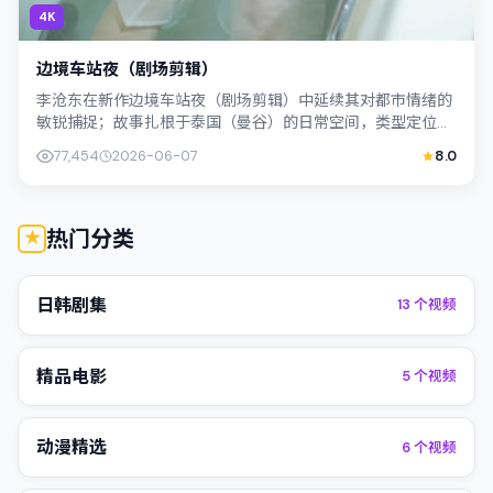
4K
边境车站夜（剧场剪辑）
李沧东在新作边境车站夜（剧场剪辑）中延续其对都市情绪的
敏锐捕捉；故事扎根于泰国（曼谷）的日常空间，类型定位为
喜剧。主演桥本爱、古天乐以克制表演撑...
77,454
2026-06-07
8.0
热门分类
日韩剧集
13
个视频
精品电影
5
个视频
动漫精选
6
个视频