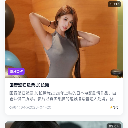
99:17
高分口碑
回音壁归途票·加长篇
回音壁归途票·加长篇为2026年上映的日本电影剧情作品，由
岩井俊二执导。影片以真实细腻的笔触描写普通人处境，裴斗
娜与木村拓哉的对手戏张力十足，情...
84,164
2026-04-20
9.3
99:04