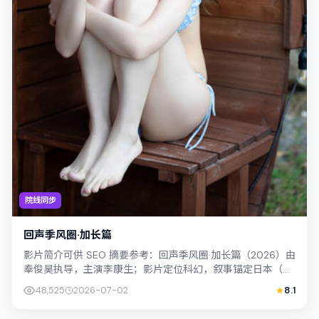
院线同步
回声季风圈·加长篇
影片简介可供 SEO 摘要参考：回声季风圈·加长篇（2026）由
奉俊昊执导，主演李康生；影片定位科幻，叙事锚定日本（北
海道）的社会议题与个体命运...
48,525
2026-07-02
8.1