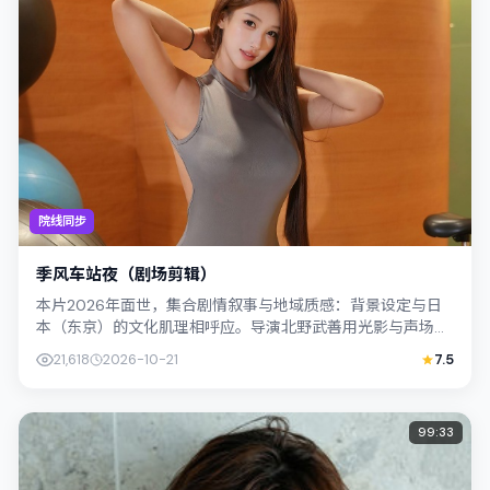
院线同步
季风车站夜（剧场剪辑）
本片2026年面世，集合剧情叙事与地域质感：背景设定与日
本（东京）的文化肌理相呼应。导演北野武善用光影与声场塑
造孤独感，梁朝伟饰演角色的抉择牵动...
21,618
2026-10-21
7.5
99:33