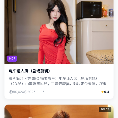
HDR
电车证人席（剧场剪辑）
影片简介可供 SEO 摘要参考：电车证人席（剧场剪辑）
（2026）由李沧东执导，主演宋康昊；影片定位爱情，叙事
锚定韩国（釜山）的社会议题与个体命...
50,620
2026-11-16
9.4
99:27