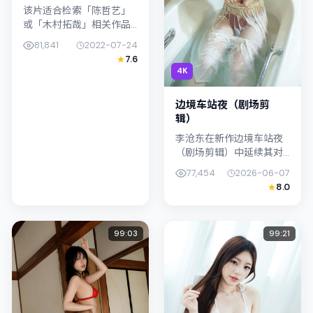
该片适合检索「陈哲艺」
或「木村拓哉」相关作品
的观众：无名巷空白页在
81,841
2022-07-24
2022年发行，类型上归入
7.6
奇幻，叙事焦点落在家庭
4K
与社会的交错地带；配角
层次丰富...
边境车站夜（剧场剪
辑）
李沧东在新作边境车站夜
（剧场剪辑）中延续其对
都市情绪的敏锐捕捉；故
77,454
2026-06-07
事扎根于泰国（曼谷）的
8.0
日常空间，类型定位为喜
剧。主演桥本爱、古天乐
以克制表演撑...
99:03
99:21