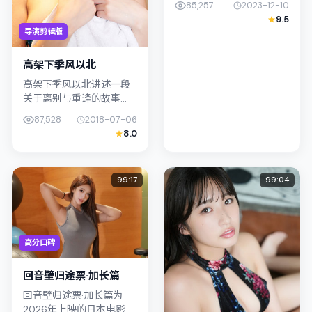
85,257
2023-12-10
细腻的笔触描写普通人处
9.5
境，凤小岳与许光汉的对
导演剪辑版
手戏张力十足，情节层层
推进，适...
高架下季风以北
高架下季风以北讲述一段
关于离别与重逢的故事
线，主线围绕战争展开。
87,528
2018-07-06
影片由杨德昌掌舵，裴斗
8.0
娜、李康生联合出演；外
景与泰国（曼谷）的城市
纹理紧密结合，...
99:17
99:04
高分口碑
回音壁归途票·加长篇
回音壁归途票·加长篇为
2026年上映的日本电影剧