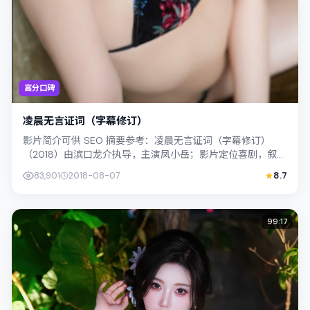
高分口碑
凌晨无言证词（字幕修订）
影片简介可供 SEO 摘要参考：凌晨无言证词（字幕修订）
（2018）由滨口龙介执导，主演凤小岳；影片定位喜剧，叙事
锚定中国大陆的社会议题与个体命...
83,901
2018-08-07
8.7
99:17