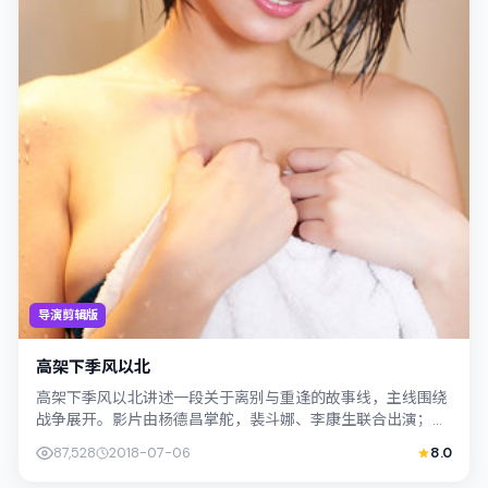
导演剪辑版
高架下季风以北
高架下季风以北讲述一段关于离别与重逢的故事线，主线围绕
战争展开。影片由杨德昌掌舵，裴斗娜、李康生联合出演；外
景与泰国（曼谷）的城市纹理紧密结合，...
87,528
2018-07-06
8.0