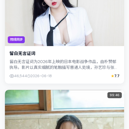
院线同步
留白无言证词
留白无言证词为2026年上映的日本电影战争作品，由朴赞郁
执导。影片以真实细腻的笔触描写普通人处境，孙艺珍与张译
的对手戏张力十足，情节层层推进，适...
46,544
2026-06-18
7.7
99:46